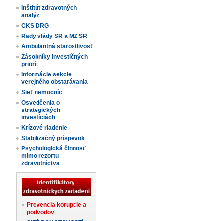
Inštitút zdravotných
analýz
CKS DRG
Rady vlády SR a MZ SR
Ambulantná starostlivosť
Zásobníky investičných
priorít
Informácie sekcie
verejného obstarávania
Sieť nemocníc
Osvedčenia o
strategických
investíciách
Krízové riadenie
Stabilizačný príspevok
Psychologická činnosť
mimo rezortu
zdravotníctva
Prevencia korupcie a
podvodov