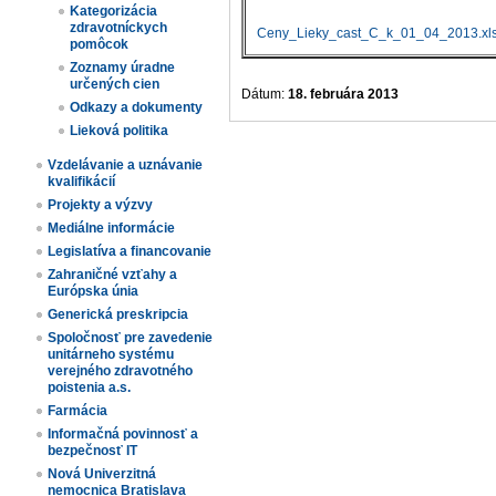
Kategorizácia
zdravotníckych
Ceny_Lieky_cast_C_k_01_04_2013.xl
pomôcok
Zoznamy úradne
určených cien​
Dátum:
18. februára 2013
Odkazy a dokumenty
Lieková politika
Vzdelávanie a uznávanie
kvalifikácií
Projekty a výzvy
Mediálne informácie
Legislatíva a financovanie
Zahraničné vzťahy a
Európska únia
Generická preskripcia
Spoločnosť pre zavedenie
unitárneho systému
verejného zdravotného
poistenia a.s.
Farmácia
Informačná povinnosť a
bezpečnosť IT
Nová Univerzitná
nemocnica Bratislava