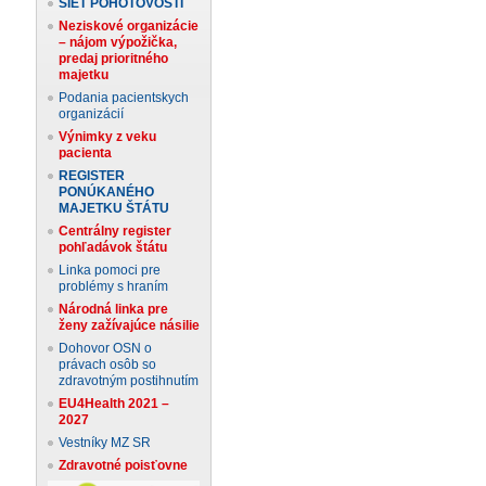
SIEŤ POHOTOVOSTÍ
Neziskové organizácie
– nájom výpožička,
predaj prioritného
majetku
Podania pacientskych
organizácií
Výnimky z veku
pacienta
REGISTER
PONÚKANÉHO
MAJETKU ŠTÁTU
Centrálny register
pohľadávok štátu
Linka pomoci pre
problémy s hraním
Národná linka pre
ženy zažívajúce násilie
Dohovor OSN o
právach osôb so
zdravotným postihnutím
EU4Health 2021 –
2027
Vestníky MZ SR
Zdravotné poisťovne