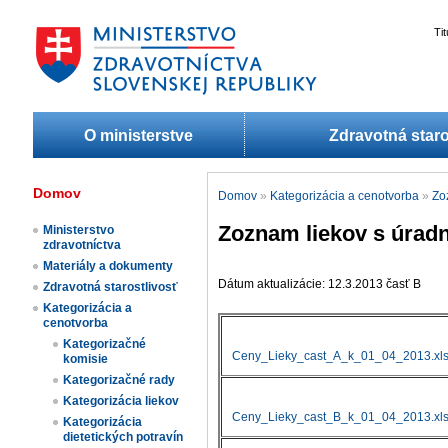
Ti
O ministerstve
Zdravotná staro
Domov
Domov
»
Kategorizácia a cenotvorba
»
Zo
Zoznam liekov s úradn
Ministerstvo
zdravotníctva
Materiály a dokumenty
Dátum aktualizácie: 12.3.2013 časť B
Zdravotná starostlivosť
Kategorizácia a
cenotvorba
Kategorizačné
Ceny_Lieky_cast_A_k_01_04_2013.xl
komisie
Kategorizačné rady
Kategorizácia liekov​
Ceny_Lieky_cast_B_k_01_04_2013.xl
Kategorizácia
dietetických potravín​