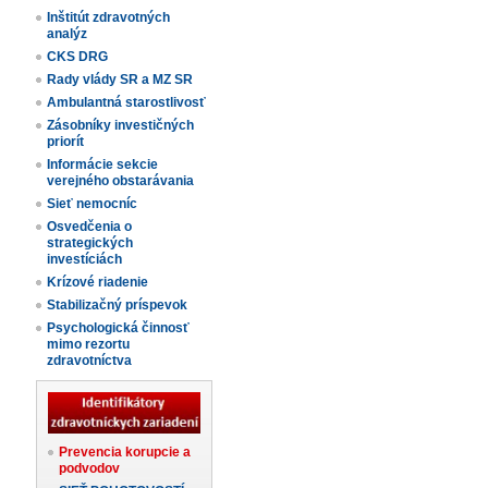
Inštitút zdravotných
analýz
CKS DRG
Rady vlády SR a MZ SR
Ambulantná starostlivosť
Zásobníky investičných
priorít
Informácie sekcie
verejného obstarávania
Sieť nemocníc
Osvedčenia o
strategických
investíciách
Krízové riadenie
Stabilizačný príspevok
Psychologická činnosť
mimo rezortu
zdravotníctva
Prevencia korupcie a
podvodov