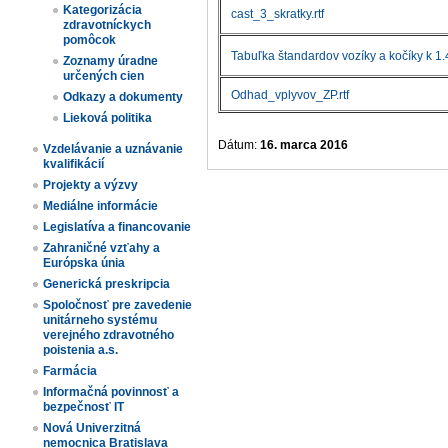
Kategorizácia
cast_3_skratky.rtf
zdravotníckych
pomôcok
Tabuľka štandardov vozíky a kočíky k 1
Zoznamy úradne
určených cien​
Odhad_vplyvov_ZP.rtf
Odkazy a dokumenty
Lieková politika
Dátum:
16. marca 2016
Vzdelávanie a uznávanie
kvalifikácií
Projekty a výzvy
Mediálne informácie
Legislatíva a financovanie
Zahraničné vzťahy a
Európska únia
Generická preskripcia
Spoločnosť pre zavedenie
unitárneho systému
verejného zdravotného
poistenia a.s.
Farmácia
Informačná povinnosť a
bezpečnosť IT
Nová Univerzitná
nemocnica Bratislava