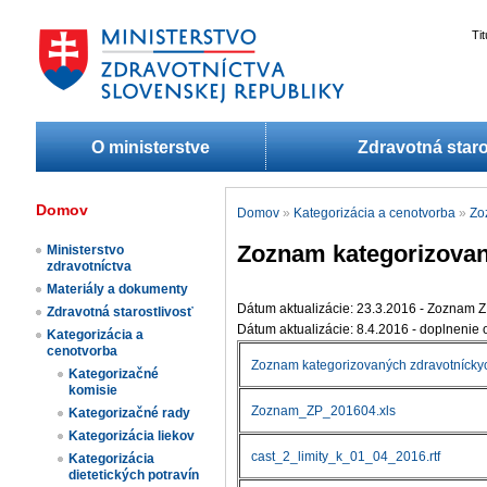
Ti
O ministerstve
Zdravotná staro
Domov
Domov
»
Kategorizácia a cenotvorba
»
Zo
Zoznam kategorizovan
Ministerstvo
zdravotníctva
Materiály a dokumenty
Dátum aktualizácie: 23.3.2016 - Zoznam 
Zdravotná starostlivosť
Dátum aktualizácie: 8.4.2016 - doplnenie
Kategorizácia a
cenotvorba
Zoznam kategorizovaných zdravotnícky
Kategorizačné
komisie
Zoznam_ZP_201604.xls
Kategorizačné rady
Kategorizácia liekov​
cast_2_limity_k_01_04_2016.rtf
Kategorizácia
dietetických potravín​