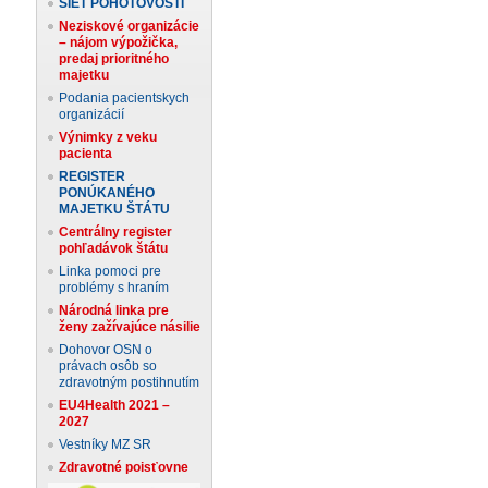
SIEŤ POHOTOVOSTÍ
Neziskové organizácie
– nájom výpožička,
predaj prioritného
majetku
Podania pacientskych
organizácií
Výnimky z veku
pacienta
REGISTER
PONÚKANÉHO
MAJETKU ŠTÁTU
Centrálny register
pohľadávok štátu
Linka pomoci pre
problémy s hraním
Národná linka pre
ženy zažívajúce násilie
Dohovor OSN o
právach osôb so
zdravotným postihnutím
EU4Health 2021 –
2027
Vestníky MZ SR
Zdravotné poisťovne