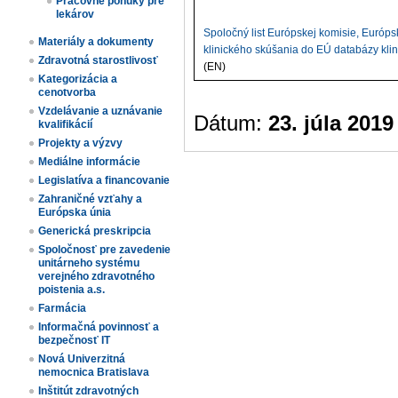
Pracovné ponuky pre
lekárov
Spoločný list Európskej komisie, Európs
Materiály a dokumenty
klinického skúšania do EÚ databázy kl
Zdravotná starostlivosť
(EN)
Kategorizácia a
cenotvorba
Vzdelávanie a uznávanie
Dátum:
23. júla 2019
kvalifikácií
Projekty a výzvy
Mediálne informácie
Legislatíva a financovanie
Zahraničné vzťahy a
Európska únia
Generická preskripcia
Spoločnosť pre zavedenie
unitárneho systému
verejného zdravotného
poistenia a.s.
Farmácia
Informačná povinnosť a
bezpečnosť IT
Nová Univerzitná
nemocnica Bratislava
Inštitút zdravotných