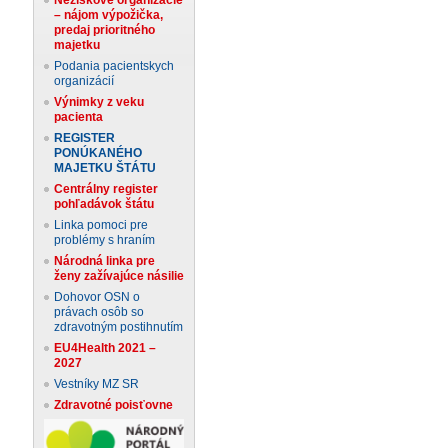
– nájom výpožička,
predaj prioritného
majetku
Podania pacientskych
organizácií
Výnimky z veku
pacienta
REGISTER
PONÚKANÉHO
MAJETKU ŠTÁTU
Centrálny register
pohľadávok štátu
Linka pomoci pre
problémy s hraním
Národná linka pre
ženy zažívajúce násilie
Dohovor OSN o
právach osôb so
zdravotným postihnutím
EU4Health 2021 –
2027
Vestníky MZ SR
Zdravotné poisťovne