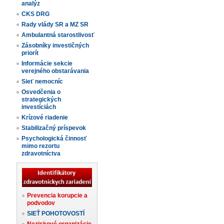
analýz
CKS DRG
Rady vlády SR a MZ SR
Ambulantná starostlivosť
Zásobníky investičných
priorít
Informácie sekcie
verejného obstarávania
Sieť nemocníc
Osvedčenia o
strategických
investíciách
Krízové riadenie
Stabilizačný príspevok
Psychologická činnosť
mimo rezortu
zdravotníctva
Prevencia korupcie a
podvodov
SIEŤ POHOTOVOSTÍ
Neziskové organizácie